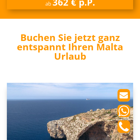
362 € p.P.
ab
Buchen Sie jetzt ganz
entspannt Ihren Malta
Urlaub