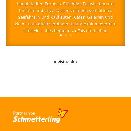
Hauptstädten Europas. Prächtige Paläste, barocke
Kirchen und enge Gassen erzählen von Rittern,
Seefahrern und Kaufleuten. Cafés, Galerien und
kleine Boutiquen verbinden Historie mit modernem
Lifestyle – alles bequem zu Fuß erreichbar.
©VisitMalta