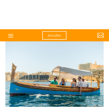

Anrufen