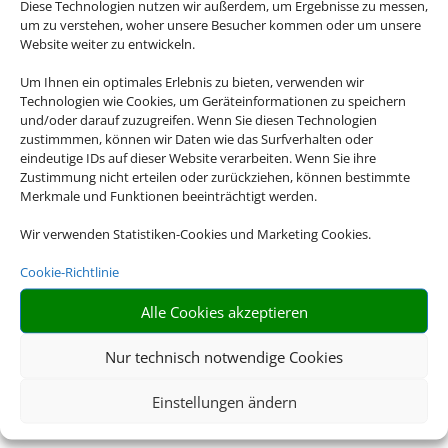
Diese Technologien nutzen wir außerdem, um Ergebnisse zu messen,
USA oder Neuseeland – wir haben für jedes Reiseziel das
um zu verstehen, woher unsere Besucher kommen oder um unsere
passende Mietwagen-Angebot für Sie.
Website weiter zu entwickeln.
Um Ihnen ein optimales Erlebnis zu bieten, verwenden wir
Z
Technologien wie Cookies, um Geräteinformationen zu speichern
und/oder darauf zuzugreifen. Wenn Sie diesen Technologien
zustimmmen, können wir Daten wie das Surfverhalten oder
eindeutige IDs auf dieser Website verarbeiten. Wenn Sie ihre
Alles Inklusive
Zustimmung nicht erteilen oder zurückziehen, können bestimmte
Merkmale und Funktionen beeinträchtigt werden.
Inkl. Vollkaskoschutz, Erstattung der Selbstbeteiligung, freie
Kilometer uvm
Wir verwenden Statistiken-Cookies und Marketing Cookies.
Cookie-Richtlinie
Z
Alle Cookies akzeptieren
Nur technisch notwendige Cookies
Faire Tankregelung
Immer inkludiert: Tankregelung „Rückgabe wie
Einstellungen ändern
Übernahme“