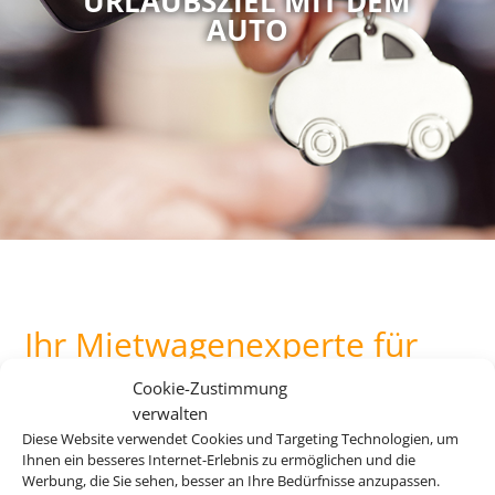
URLAUBSZIEL MIT DEM
AUTO
Ihr Mietwagenexperte für
den perfekten Urlaub.
Cookie-Zustimmung
verwalten
Diese Website verwendet Cookies und Targeting Technologien, um
Bei uns finden Sie Mietwagen für über 120 Länder und an
Ihnen ein besseres Internet-Erlebnis zu ermöglichen und die
Werbung, die Sie sehen, besser an Ihre Bedürfnisse anzupassen.
mehr als 8.000 Stationen weltweit. Egal ob Spanien, Italien,