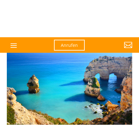

Anrufen