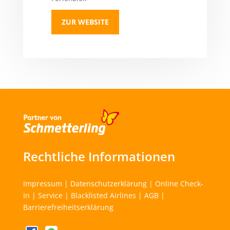
ZUR WEBSITE
Rechtliche Informationen
Impressum
|
Datenschutzerklärung
|
Online Check-
In
|
Service
|
Blacklisted Airlines
|
AGB
|
Barrierefreiheitserklärung